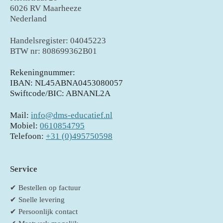
6026 RV Maarheeze
Nederland
Handelsregister: 04045223
BTW nr: 808699362B01
Rekeningnummer:
IBAN: NL45ABNA0453080057
Swiftcode/BIC: ABNANL2A
Mail:
info@dms-educatief.nl
Mobiel:
0610854795
Telefoon:
+31 (0)495750598
Service
✔ Bestellen op factuur
✔ Snelle levering
✔ Persoonlijk contact