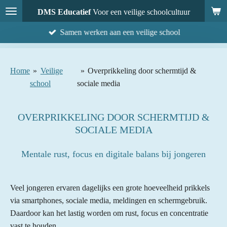
Ga
DMS Educatief
Voor een veilige schoolcultuur
direct
Samen werken aan een veilige school
naar
de
hoofdinhoud
Home
»
Veilige
»
Overprikkeling door schermtijd &
school
sociale media
OVERPRIKKELING DOOR SCHERMTIJD &
SOCIALE MEDIA
Mentale rust, focus en digitale balans bij jongeren
Veel jongeren ervaren dagelijks een grote hoeveelheid prikkels
via smartphones, sociale media, meldingen en schermgebruik.
Daardoor kan het lastig worden om rust, focus en concentratie
vast te houden.