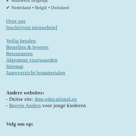
✔ Maatwerk mogelijk
✔ Nederland • België • Duitsland
Over ons
Inschrijven nieuwsbrief
Veilig betalen
Bestellen & leveren
Retourneren
Algemene voorwaarden
Sitemap
Jaaroverzicht lesmaterialen
Andere websites:
- D
uitse site:
dms-educational.eu
-
Beertje Anders
voor jonge kinderen
Volg ons op: