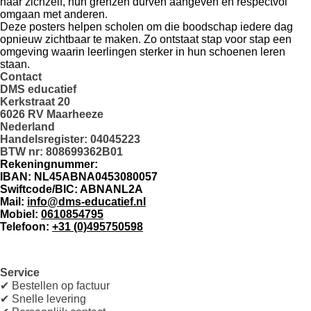
naar zichzelf, hun grenzen durven aangeven en respectvol
omgaan met anderen.
Deze posters helpen scholen om die boodschap iedere dag
opnieuw zichtbaar te maken. Zo ontstaat stap voor stap een
omgeving waarin leerlingen sterker in hun schoenen leren
staan.
Contact
DMS educatief
Kerkstraat 20
6026 RV Maarheeze
Nederland
Handelsregister: 04045223
BTW nr: 808699362B01
Rekeningnummer:
IBAN: NL45ABNA0453080057
Swiftcode/BIC: ABNANL2A
Mail:
info@dms-educatief.nl
Mobiel:
0610854795
Telefoon:
+31 (0)495750598
Service
✔ Bestellen op factuur
✔ Snelle levering