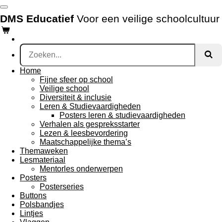
Ga
DMS Educatief
Voor een veilige schoolcultuur
direct
naar
de
hoofdinhoud
Home
Fijne sfeer op school
Veilige school
Diversiteit & inclusie
Leren & Studievaardigheden
Posters leren & studievaardigheden
Verhalen als gespreksstarter
Lezen & leesbevordering
Maatschappelijke thema’s
Themaweken
Lesmateriaal
Mentorles onderwerpen
Posters
Posterseries
Buttons
Polsbandjes
Lintjes