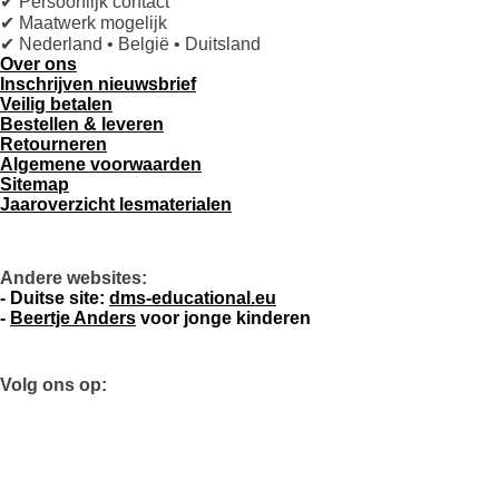
✔ Persoonlijk contact
✔ Maatwerk mogelijk
✔ Nederland • België • Duitsland
Over ons
Inschrijven nieuwsbrief
Veilig betalen
Bestellen & leveren
Retourneren
Algemene voorwaarden
Sitemap
Jaaroverzicht lesmaterialen
Andere websites:
- D
uitse site:
dms-educational.eu
-
Beertje Anders
voor jonge kinderen
Volg ons op:
L
I
W
F
P
i
n
h
a
i