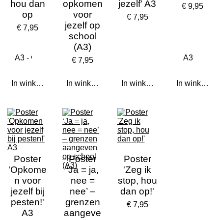
hou dan
opkomen
jezelf' A3
€ 9,95
op
voor
€ 7,95
jezelf op
€ 7,95
school
(A3)
€ 7,95
In winkelwagen
In winkelwagen
In winkelwagen
In winkelwa
Poster
Poster
Poster
'Opkome
‘Ja = ja,
'Zeg ik
n voor
nee =
stop, hou
jezelf bij
nee’ –
dan op!'
pesten!'
grenzen
€ 7,95
A3
aangeve