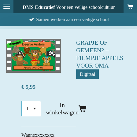
Ga
DMS Educatief
Voor een veilige schoolcultuur
direct
Samen werken aan een veilige school
naar
de
hoofdinhoud
GRAPJE OF
GEMEEN? –
FILMPJE APPELS
VOOR OMA
Digitaal
€ 5,95
In
winkelwagen
Wannexxxxxxxx