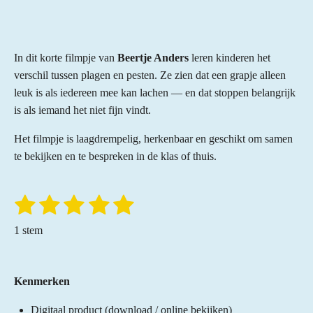
In dit korte filmpje van
Beertje Anders
leren kinderen het
verschil tussen plagen en pesten. Ze zien dat een grapje alleen
leuk is als iedereen mee kan lachen — en dat stoppen belangrijk
is als iemand het niet fijn vindt.
Het filmpje is laagdrempelig, herkenbaar en geschikt om samen
te bekijken en te bespreken in de klas of thuis.
1
2
3
4
5
S
R
t
a
s
s
s
s
s
e
1 stem
t
m
t
t
t
t
t
m
i
e
e
e
e
e
e
n
n
Kenmerken
r
r
r
r
r
g
:
Digitaal product (download / online bekijken)