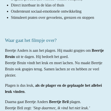
r
r
r
r
5
Direct inzetbaar in de klas of thuis
e
e
e
e
s
Ondersteunt sociaal-emotionele ontwikkeling
n
n
n
n
t
Stimuleert praten over gevoelens, grenzen en stoppen
e
r
r
Waar gaat het filmpje over?
e
n
Beertje Anders is aan het plagen. Hij maakt grapjes om
Beertje
Bruin
uit te dagen. Hij bedoelt het goed.
Beertje Bruin vindt het leuk en moet lachen. Nu maakt Beertje
Bruin ook grapjes terug. Samen lachen ze en hebben ze veel
plezier.
Plagen is dus leuk,
als de plager en de geplaagde het allebei
leuk vinden
.
Daarna gaat Beertje Anders
Beertje Bril
plagen.
Beertje Bril zegt:
‘Stop daarmee, ik vind het niet leuk.’