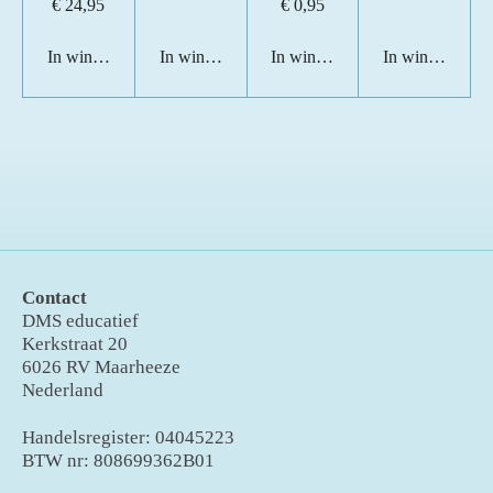
€ 24,95
€ 0,95
e
n
In winkelwagen
In winkelwagen
In winkelwagen
In winkelwage
Contact
DMS educatief
Kerkstraat 20
6026 RV Maarheeze
Nederland
Handelsregister: 04045223
BTW nr: 808699362B01