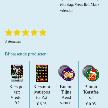
elke dag, Wees lief, Maak
vrienden
1
2
3
4
5
S
R
t
a
s
s
s
s
s
e
3 stemmen
t
m
t
t
t
t
t
m
i
e
e
Bijpassende producten:
e
e
e
e
n
n
r
r
r
r
r
g
:
r
r
r
r
5
e
e
e
e
s
n
n
n
n
t
Kerstpos
Kerstmot
Button
Button
ter:
ivatiepos
'Fijne
'Kerstfee
e
Vrede -
ter A2
Kerst
st'
r
A1
samen'
€ 8,95
€ 0,95
r