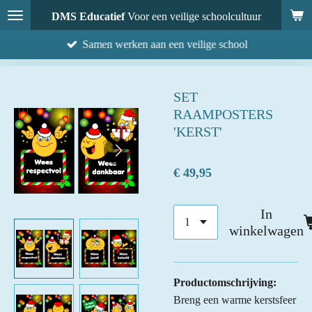
Ga
DMS Educatief
Voor een veilige schoolcultuur
direct
Samen werken aan een veilige school
naar
de
hoofdinhoud
SET
RAAMPOSTERS
'KERST'
€ 49,95
In
winkelwagen
Productomschrijving:
Breng een warme kerstsfeer