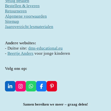
Veilig betalen
Bestellen & leveren
Retourneren
Algemene voorwaarden
Sitemap
Jaaroverzicht lesmaterialen
Andere websites:
- D
uitse site:
dms-educational.eu
-
Beertje Anders
voor jonge kinderen
Volg ons op:
L
I
W
F
P
i
n
h
a
i
n
s
a
c
n
k
t
t
e
t
Samen bereiken we meer – graag delen!
e
a
s
b
e