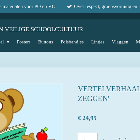
he materialen voor PO en VO
Over respect, groepsvorming en l
N VEILIGE SCHOOLCULTUUR
aal
Posters
Buttons
Polsbandjes
Lintjes
Vlaggen
M
VERTELVERHAAL
ZEGGEN'
€ 24,95