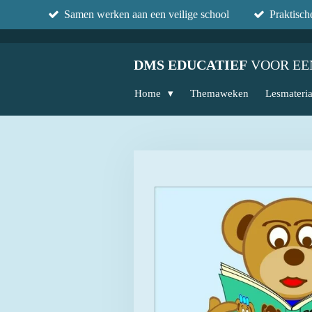
Samen werken aan een veilige school
Praktisc
Ga
direct
naar
DMS EDUCATIEF
VOOR EE
de
hoofdinhoud
Home
Themaweken
Lesmateri