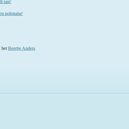
t tam'
n polonaise'
n het
Beertje Anders