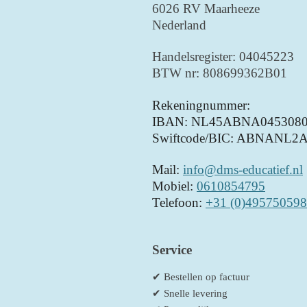
6026 RV Maarheeze
Nederland
Handelsregister: 04045223
BTW nr: 808699362B01
Rekeningnummer:
IBAN: NL45ABNA0453080
Swiftcode/BIC: ABNANL2
Mail:
info@dms-educatief.nl
Mobiel:
0610854795
Telefoon:
+31 (0)495750598
Service
✔ Bestellen op factuur
✔ Snelle levering