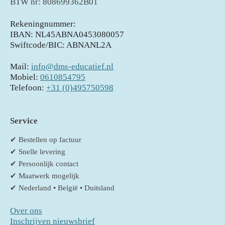
BTW nr: 808699362B01
Rekeningnummer:
IBAN: NL45ABNA0453080057
Swiftcode/BIC: ABNANL2A
Mail:
info@dms-educatief.nl
Mobiel:
0610854795
Telefoon:
+31 (0)495750598
Service
✔ Bestellen op factuur
✔ Snelle levering
✔ Persoonlijk contact
✔ Maatwerk mogelijk
✔ Nederland • België • Duitsland
Over ons
Inschrijven nieuwsbrief