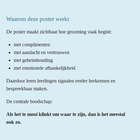
t
m
t
t
t
t
t
m
i
e
e
e
e
e
e
n
Waarom deze poster werkt
n
r
r
r
r
r
g
De poster maakt zichtbaar hoe grooming vaak begint:
:
r
r
r
r
5
e
e
e
e
met complimenten
s
met aandacht en vertrouwen
n
n
n
n
t
met geheimhouding
e
met emotionele afhankelijkheid
r
r
Daardoor leren leerlingen signalen eerder herkennen en
e
bespreekbaar maken.
n
De centrale boodschap:
Als het te mooi klinkt om waar te zijn, dan is het meestal
ook zo.