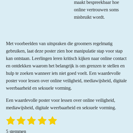
maakt bespreekbaar hoe
online vertrouwen soms
misbruikt wordt.
Met voorbeelden van uitspraken die groomers regelmatig
gebruiken, laat deze poster zien hoe manipulatie stap voor stap
kan ontstaan. Leerlingen leren kritisch kijken naar online contact
en ontdekken waarom het belangrijk is om grenzen te stellen en
hulp te zoeken wanneer iets niet goed voelt. Een waardevolle
poster voor lessen over online veiligheid, mediawijsheid, digitale
weerbaarheid en seksuele vorming.
Een waardevolle poster voor lessen over online veiligheid,
mediawijsheid, digitale weerbaarheid en seksuele vorming.
1
2
3
4
5
S
R
t
a
s
s
s
s
s
e
5 stemmen