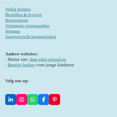
Veilig betalen
Bestellen & leveren
Retourneren
Algemene voorwaarden
Sitemap
Jaaroverzicht lesmaterialen
Andere websites:
- D
uitse site:
dms-educational.eu
-
Beertje Anders
voor jonge kinderen
Volg ons op:
L
I
W
F
P
i
n
h
a
i
n
s
a
c
n
k
t
t
e
t