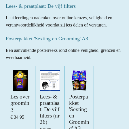
Lees- & praatplaat: De vijf filters
Laat leerlingen nadenken over online keuzes, veiligheid en
verantwoordelijkheid voordat zij iets delen of versturen.
Posterpakket 'Sexting en Grooming' A3
Een aanvullende posterreeks rond online veiligheid, grenzen en
weerbaarheid.
Les over
Lees- &
Posterpa
groomin
praatplaa
kket
g
t: De vijf
'Sexting
filters (nr
en
€ 34,95
26)
Groomin
g' A3