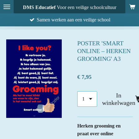
Ga
DMS Educatief
Voor een veilige schoolcultuur
direct
Samen werken aan een veilige school
naar
de
hoofdinhoud
POSTER 'SMART
ONLINE – HERKEN
GROOMING' A3
€ 7,95
In
winkelwagen
Herken grooming en
praat over online