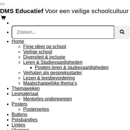
Ga
DMS Educatief
Voor een veilige schoolcultuur
direct
naar
de
hoofdinhoud
Home
Fijne sfeer op school
Veilige school
Diversiteit & inclusie
Leren & Studievaardigheden
Posters leren & studievaardigheden
Verhalen als gespreksstarter
Lezen & leesbevordering
Maatschappelijke thema’s
Themaweken
Lesmateriaal
Mentorles onderwerpen
Posters
Posterseries
Buttons
Polsbandjes
Lintjes