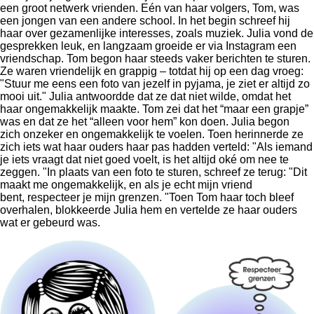
een groot netwerk vrienden. Eén van haar volgers, Tom, was
een jongen van een andere school. In het begin schreef hij
haar over gezamenlijke interesses, zoals muziek. Julia vond de
gesprekken leuk, en langzaam groeide er via Instagram een
vriendschap. Tom begon haar steeds vaker berichten te sturen.
Ze waren vriendelijk en grappig – totdat hij op een dag vroeg:
"Stuur me eens een foto van jezelf in pyjama, je ziet er altijd zo
mooi uit." Julia antwoordde dat ze dat niet wilde, omdat het
haar ongemakkelijk maakte. Tom zei dat het “maar een grapje”
was en dat ze het “alleen voor hem” kon doen. Julia begon
zich onzeker en ongemakkelijk te voelen. Toen herinnerde ze
zich iets wat haar ouders haar pas hadden verteld: "Als iemand
je iets vraagt dat niet goed voelt, is het altijd oké om nee te
zeggen. "In plaats van een foto te sturen, schreef ze terug: "Dit
maakt me ongemakkelijk, en als je echt mijn vriend
bent, respecteer je mijn grenzen. "Toen Tom haar toch bleef
overhalen, blokkeerde Julia hem en vertelde ze haar ouders
wat er gebeurd was.