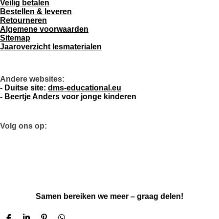
Veilig betalen
Bestellen & leveren
Retourneren
Algemene voorwaarden
Sitemap
Jaaroverzicht lesmaterialen
Andere websites:
- D
uitse site:
dms-educational.eu
-
Beertje Anders
voor jonge kinderen
Volg ons op:
L
I
W
F
P
i
n
h
a
i
n
s
a
c
n
k
t
t
e
t
Samen bereiken we meer – graag delen!
e
a
s
b
e
d
g
A
o
r