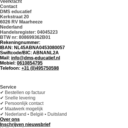
Veerkracht
Contact
DMS educatief
Kerkstraat 20
6026 RV Maarheeze
Nederland
Handelsregister: 04045223
BTW nr: 808699362B01
Rekeningnummer:
IBAN: NL45ABNA0453080057
Swiftcode/BIC: ABNANL2A
Mail:
info@dms-educatief.nl
Mobiel:
0610854795
Telefoon:
+31 (0)495750598
Service
✔ Bestellen op factuur
✔ Snelle levering
✔ Persoonlijk contact
✔ Maatwerk mogelijk
✔ Nederland • België • Duitsland
Over ons
Inschrijven nieuwsbrief