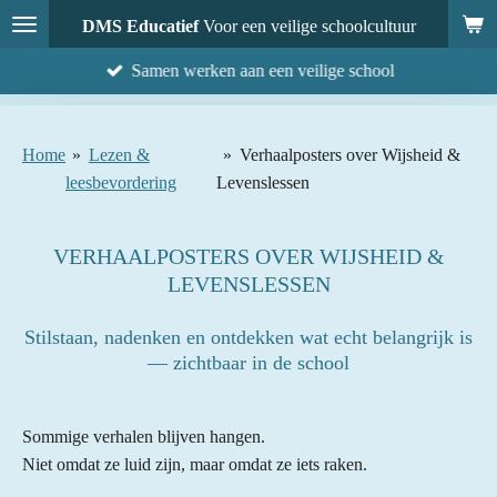
Ga
DMS Educatief
Voor een veilige schoolcultuur
direct
Samen werken aan een veilige school
naar
de
hoofdinhoud
Home
»
Lezen &
»
Verhaalposters over Wijsheid &
leesbevordering
Levenslessen
VERHAALPOSTERS OVER WIJSHEID &
LEVENSLESSEN
Stilstaan, nadenken en ontdekken wat echt belangrijk is
— zichtbaar in de school
Sommige verhalen blijven hangen.
Niet omdat ze luid zijn, maar omdat ze iets raken.