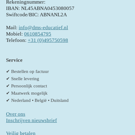
Rekeningnummer:
IBAN: NL45ABNA0453080057
Swiftcode/BIC: ABNANL2A
Mail:
info@dms-educatief.nl
Mobiel:
0610854795
Telefoon:
+31 (0)495750598
Service
✔ Bestellen op factuur
✔ Snelle levering
✔ Persoonlijk contact
✔ Maatwerk mogelijk
✔ Nederland • België • Duitsland
Over ons
Inschrijven nieuwsbrief
Veilig betalen