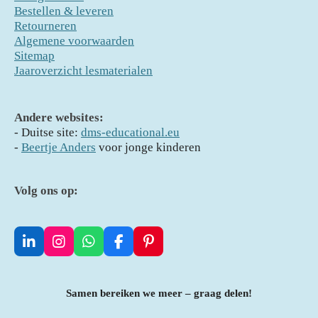
Bestellen & leveren
Retourneren
Algemene voorwaarden
Sitemap
Jaaroverzicht lesmaterialen
Andere websites:
- D
uitse site:
dms-educational.eu
-
Beertje Anders
voor jonge kinderen
Volg ons op:
L
I
W
F
P
i
n
h
a
i
n
s
a
c
n
k
t
t
e
t
Samen bereiken we meer – graag delen!
e
a
s
b
e
d
g
A
o
r