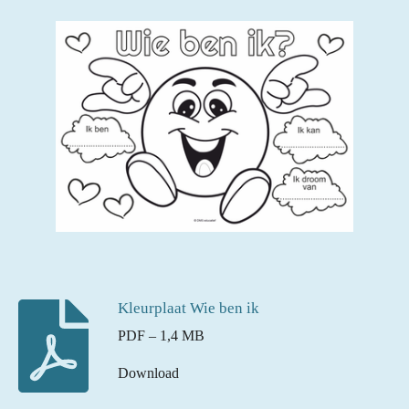
Kleurplaat Wie ben ik
PDF – 1,4 MB
Download