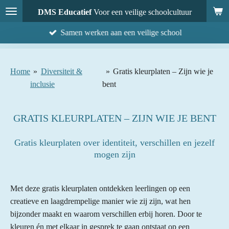
Ga
DMS Educatief
Voor een veilige schoolcultuur
direct
Samen werken aan een veilige school
naar
de
hoofdinhoud
Home
»
Diversiteit &
»
Gratis kleurplaten – Zijn wie je
inclusie
bent
GRATIS KLEURPLATEN – ZIJN WIE JE BENT
Gratis kleurplaten over identiteit, verschillen en jezelf
mogen zijn
Met deze gratis kleurplaten ontdekken leerlingen op een
creatieve en laagdrempelige manier wie zij zijn, wat hen
bijzonder maakt en waarom verschillen erbij horen. Door te
kleuren én met elkaar in gesprek te gaan ontstaat op een