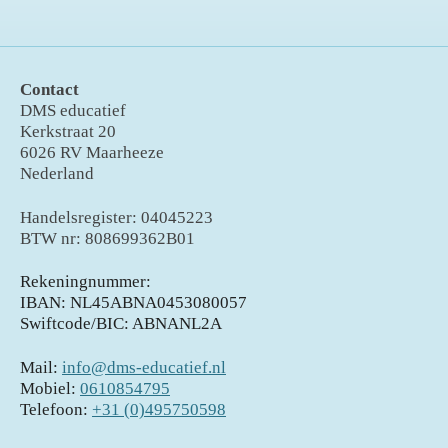
Contact
DMS educatief
Kerkstraat 20
6026 RV Maarheeze
Nederland
Handelsregister: 04045223
BTW nr: 808699362B01
Rekeningnummer:
IBAN: NL45ABNA0453080057
Swiftcode/BIC: ABNANL2A
Mail:
info@dms-educatief.nl
Mobiel:
0610854795
Telefoon:
+31 (0)495750598