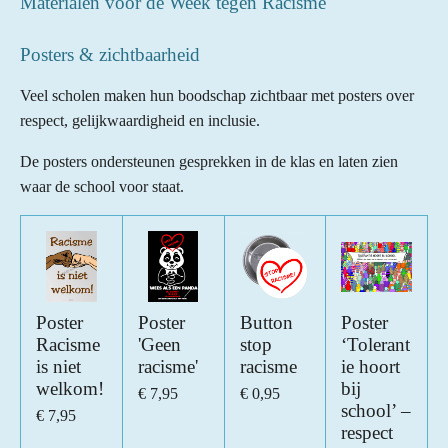
Materialen voor de Week tegen Racisme
Posters & zichtbaarheid
Veel scholen maken hun boodschap zichtbaar met posters over
respect, gelijkwaardigheid en inclusie.
De posters ondersteunen gesprekken in de klas en laten zien
waar de school voor staat.
Poster
Poster
Button
Poster
Racisme
'Geen
stop
‘Tolerant
is niet
racisme'
racisme
ie hoort
welkom!
bij
€ 7,95
€ 0,95
school’ –
€ 7,95
respect