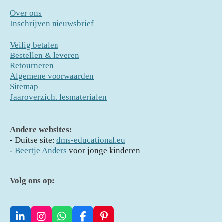
Over ons
Inschrijven nieuwsbrief
Veilig betalen
Bestellen & leveren
Retourneren
Algemene voorwaarden
Sitemap
Jaaroverzicht lesmaterialen
Andere websites:
- D
uitse site:
dms-educational.eu
-
Beertje Anders
voor jonge kinderen
Volg ons op:
L
I
W
F
P