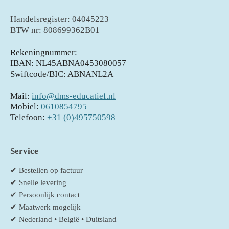
Handelsregister: 04045223
BTW nr: 808699362B01
Rekeningnummer:
IBAN: NL45ABNA0453080057
Swiftcode/BIC: ABNANL2A
Mail:
info@dms-educatief.nl
Mobiel:
0610854795
Telefoon:
+31 (0)495750598
Service
✔ Bestellen op factuur
✔ Snelle levering
✔ Persoonlijk contact
✔ Maatwerk mogelijk
✔ Nederland • België • Duitsland