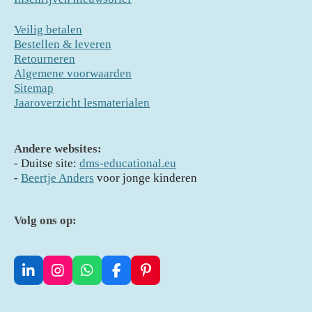
Veilig betalen
Bestellen & leveren
Retourneren
Algemene voorwaarden
Sitemap
Jaaroverzicht lesmaterialen
Andere websites:
- D
uitse site:
dms-educational.eu
-
Beertje Anders
voor jonge kinderen
Volg ons op:
L
I
W
F
P
i
n
h
a
i
n
s
a
c
n