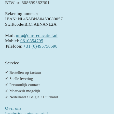
BTW nr: 808699362B01
n
e
s
e
Rekeningnummer:
IBAN: NL45ABNA0453080057
n
Swiftcode/BIC: ABNANL2A
Mail:
info@dms-educatief.nl
Mobiel:
0610854795
Telefoon:
+31 (0)495750598
Service
✔ Bestellen op factuur
✔ Snelle levering
✔ Persoonlijk contact
✔ Maatwerk mogelijk
✔ Nederland • België • Duitsland
Over ons
Inschrijven nieuwsbrief