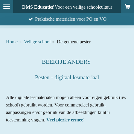
Ga
DMS Educatief
Voor een veilige schoolcultuur
direct
Praktische materialen voor PO en VO
naar
de
hoofdinhoud
Home
»
Veilige school
»
De gemene pester
BEERTJE ANDERS
Pesten - digitaal lesmateriaal
Alle digitale lesmaterialen mogen alleen voor eigen gebruik (uw
school) gebruikt worden. Voor commercieel gebruik,
aanpassingen en/of gebruik van de afbeeldingen kunt u
toestemming vragen.
Veel plezier ermee!