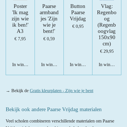
Poster
Paarse
Button
Vlag:
'Ik mag
armband
Paarse
Regenbo
zijn wie
jes 'Zijn
Vrijdag
og
ik ben!'
wie je
(Regenb
€ 0,95
A3
bent!'
oogvlag
150x90
€ 7,95
€ 0,59
cm)
€ 29,95
In winkelwagen
In winkelwagen
In winkelwagen
In winkelwage
→ Bekijk de
Gratis kleurplaten - Zijn wie je bent
Bekijk ook andere Paarse Vrijdag materialen
Veel scholen combineren verschillende materialen om Paarse