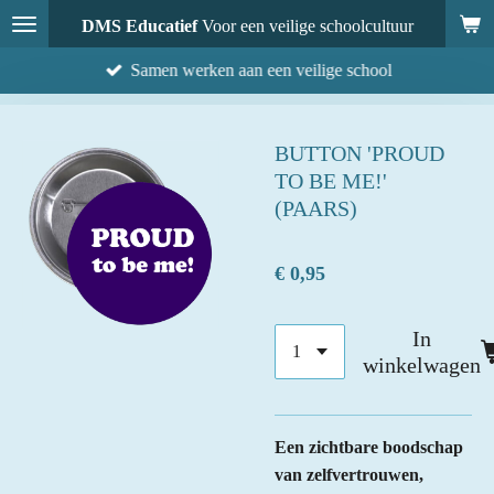
Ga
DMS Educatief
Voor een veilige schoolcultuur
direct
Samen werken aan een veilige school
naar
de
hoofdinhoud
BUTTON 'PROUD
TO BE ME!'
(PAARS)
€ 0,95
In
winkelwagen
Een zichtbare boodschap
van zelfvertrouwen,