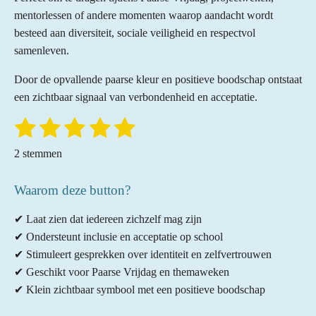
mentorlessen of andere momenten waarop aandacht wordt
besteed aan diversiteit, sociale veiligheid en respectvol
samenleven.
Door de opvallende paarse kleur en positieve boodschap ontstaat
een zichtbaar signaal van verbondenheid en acceptatie.
1
2
3
4
5
S
R
t
a
s
s
s
s
s
e
2 stemmen
t
m
t
t
t
t
t
m
i
e
e
Waarom deze button?
e
e
e
e
n
n
r
r
r
r
r
g
✔ Laat zien dat iedereen zichzelf mag zijn
:
r
r
r
r
✔ Ondersteunt inclusie en acceptatie op school
5
✔ Stimuleert gesprekken over identiteit en zelfvertrouwen
e
e
e
e
s
✔ Geschikt voor Paarse Vrijdag en themaweken
n
n
n
n
t
✔ Klein zichtbaar symbool met een positieve boodschap
e