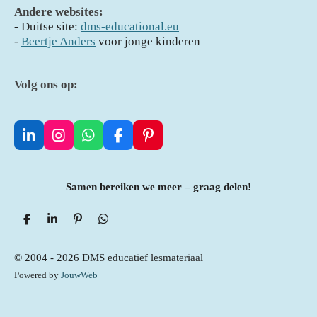
Andere websites:
- D
uitse site:
dms-educational.eu
-
Beertje Anders
voor jonge kinderen
Volg ons op:
L
I
W
F
P
i
n
h
a
i
n
s
a
c
n
k
t
t
e
t
Samen bereiken we meer – graag delen!
e
a
s
b
e
d
g
A
o
r
I
r
p
o
e
D
S
P
D
e
n
h
a
i
p
e
k
s
l
a
n
l
m
t
e
r
n
e
© 2004 - 2026 DMS educatief lesmateriaal
n
e
e
n
Powered by
JouwWeb
n