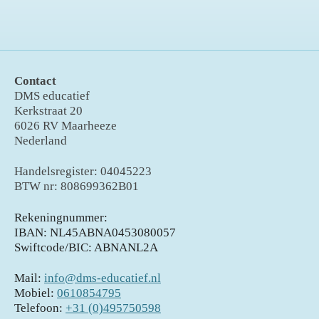
Contact
DMS educatief
Kerkstraat 20
6026 RV Maarheeze
Nederland
Handelsregister: 04045223
BTW nr: 808699362B01
Rekeningnummer:
IBAN: NL45ABNA0453080057
Swiftcode/BIC: ABNANL2A
Mail:
info@dms-educatief.nl
Mobiel:
0610854795
Telefoon:
+31 (0)495750598