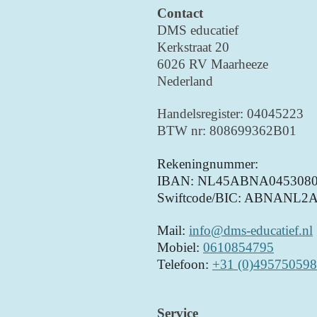
e
Contact
r
DMS educatief
r
Kerkstraat 20
e
6026 RV Maarheeze
n
Nederland
Handelsregister: 04045223
BTW nr: 808699362B01
Rekeningnummer:
IBAN: NL45ABNA0453080
Swiftcode/BIC: ABNANL2
Mail:
info@dms-educatief.nl
Mobiel:
0610854795
Telefoon:
+31 (0)495750598
Service