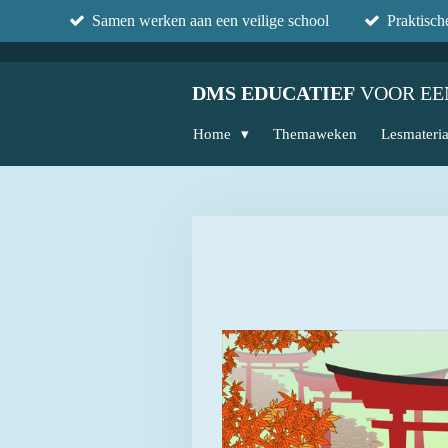
Samen werken aan een veilige school
Praktisc
Ga
direct
naar
DMS EDUCATIEF
VOOR EE
de
hoofdinhoud
Home
Themaweken
Lesmateri