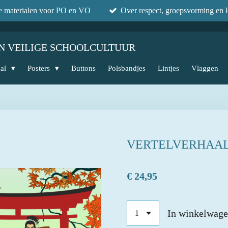
he materialen voor PO en VO
Over respect, groepsvorming en l
N VEILIGE SCHOOLCULTUUR
aal
Posters
Buttons
Polsbandjes
Lintjes
Vlaggen
VERTELVERHAAL
€ 24,95
In winkelwag