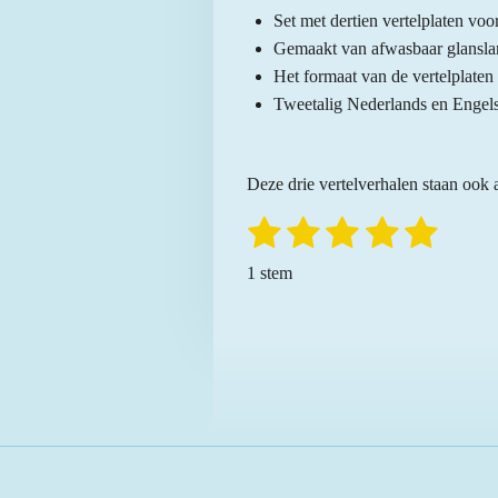
Set met dertien vertelplaten voo
Gemaakt van afwasbaar glansla
Het formaat van de vertelplate
Tweetalig Nederlands en Engel
Deze drie vertelverhalen staan ook
1
2
3
4
5
S
R
t
a
s
s
s
s
s
e
1 stem
t
m
t
t
t
t
t
m
i
e
e
e
e
e
e
n
n
r
r
r
r
r
g
:
r
r
r
r
5
e
e
e
e
s
n
n
n
n
t