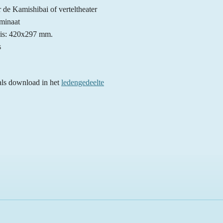
r de Kamishibai of verteltheater
minaat
n is: 420x297 mm.
s
 als download in het
ledengedeelte