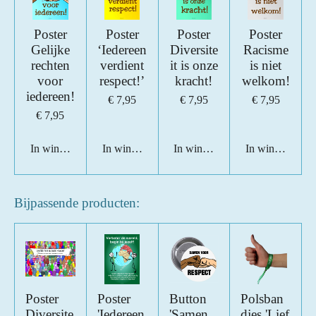
e
e
e
e
s
n
n
n
n
t
Poster
Poster
Poster
Poster
e
Gelijke
‘Iedereen
Diversite
Racisme
r
rechten
verdient
it is onze
is niet
r
voor
respect!’
kracht!
welkom!
e
iedereen!
€ 7,95
€ 7,95
€ 7,95
n
€ 7,95
In winkelwagen
In winkelwagen
In winkelwagen
In winkelwage
Bijpassende producten:
Poster
Poster
Button
Polsban
Diversite
'Iedereen
'Samen
djes 'Lief