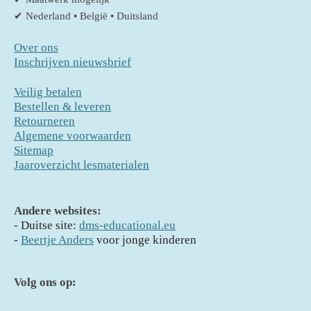
✔ Nederland • België • Duitsland
Over ons
Inschrijven nieuwsbrief
Veilig betalen
Bestellen & leveren
Retourneren
Algemene voorwaarden
Sitemap
Jaaroverzicht lesmaterialen
Andere websites:
- D
uitse site:
dms-educational.eu
-
Beertje Anders
voor jonge kinderen
Volg ons op: