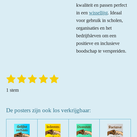
kwaliteit en passen perfect
in een
wissellijst
. Ideaal
voor gebruik in scholen,
organisaties en het
bedrijfsleven om een
positieve en inclusieve
boodschap te verspreiden.
1
2
3
4
5
S
R
t
a
s
s
s
s
s
e
1 stem
t
m
t
t
t
t
t
m
i
e
e
e
e
e
e
n
De posters zijn ook los verkrijgbaar:
n
r
r
r
r
r
g
:
r
r
r
r
5