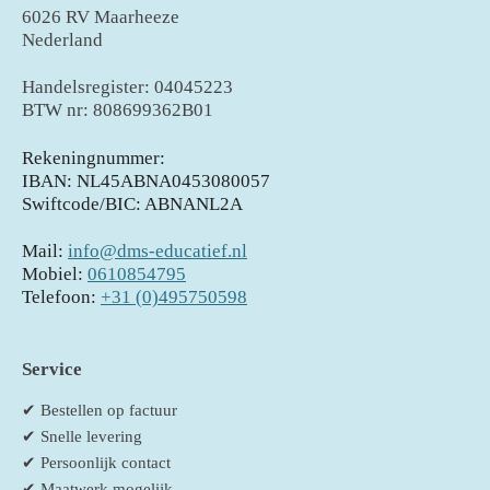
6026 RV Maarheeze
Nederland
Handelsregister: 04045223
BTW nr: 808699362B01
Rekeningnummer:
IBAN: NL45ABNA0453080057
Swiftcode/BIC: ABNANL2A
Mail:
info@dms-educatief.nl
Mobiel:
0610854795
Telefoon:
+31 (0)495750598
Service
✔ Bestellen op factuur
✔ Snelle levering
✔ Persoonlijk contact
✔ Maatwerk mogelijk