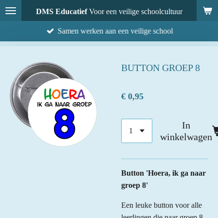
Ga
DMS Educatief
Voor een veilige schoolcultuur
direct
Samen werken aan een veilige school
naar
de
hoofdinhoud
BUTTON GROEP 8
€ 0,95
In
winkelwagen
Button 'Hoera, ik ga naar
groep 8'
Een leuke button voor alle
leerlingen die naar groep 8