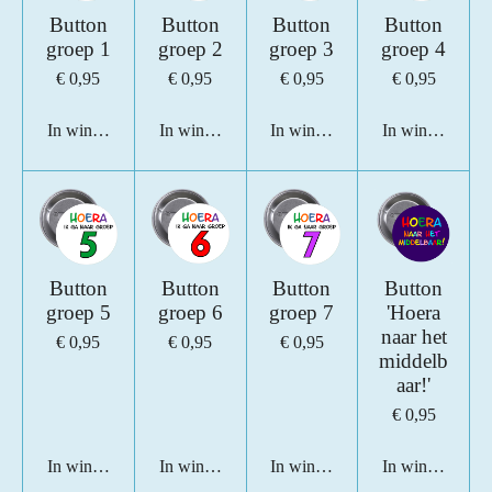
e
e
e
e
Button
Button
Button
Button
s
n
n
n
n
groep 1
groep 2
groep 3
groep 4
t
e
€ 0,95
€ 0,95
€ 0,95
€ 0,95
r
In winkelwagen
In winkelwagen
In winkelwagen
In winkelwage
r
e
n
Button
Button
Button
Button
groep 5
groep 6
groep 7
'Hoera
naar het
€ 0,95
€ 0,95
€ 0,95
middelb
aar!'
€ 0,95
In winkelwagen
In winkelwagen
In winkelwagen
In winkelwage