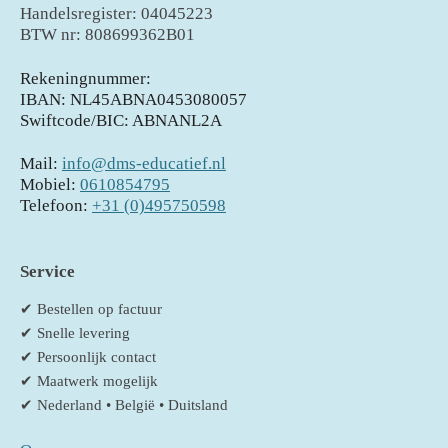
Handelsregister: 04045223
BTW nr: 808699362B01
Rekeningnummer:
IBAN: NL45ABNA0453080057
Swiftcode/BIC: ABNANL2A
Mail:
info@dms-educatief.nl
Mobiel:
0610854795
Telefoon:
+31 (0)495750598
Service
✔ Bestellen op factuur
✔ Snelle levering
✔ Persoonlijk contact
✔ Maatwerk mogelijk
✔ Nederland • België • Duitsland