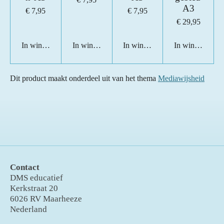
e
A3
€ 7,95
€ 7,95
n
€ 29,95
In winkelwagen
In winkelwagen
In winkelwagen
In winkelwage
Dit product maakt onderdeel uit van het thema
Mediawijsheid
Contact
DMS educatief
Kerkstraat 20
6026 RV Maarheeze
Nederland