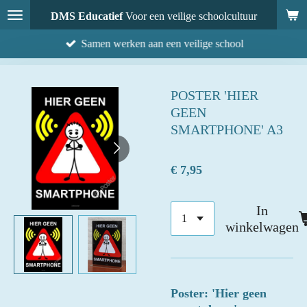
Ga
DMS Educatief
Voor een veilige schoolcultuur
direct
Samen werken aan een veilige school
naar
de
hoofdinhoud
POSTER 'HIER
GEEN
SMARTPHONE' A3
€ 7,95
In
winkelwagen
Poster: 'Hier geen