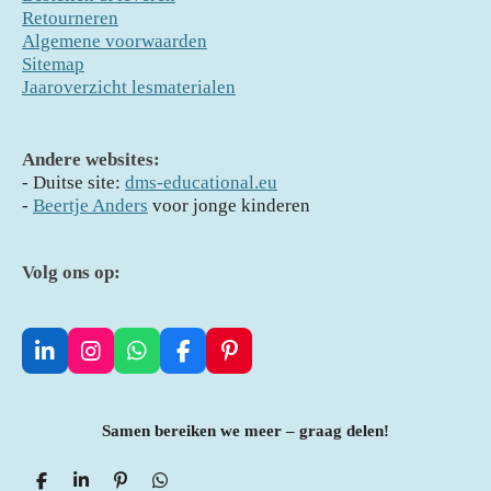
Retourneren
Algemene voorwaarden
Sitemap
Jaaroverzicht lesmaterialen
Andere websites:
- D
uitse site:
dms-educational.eu
-
Beertje Anders
voor jonge kinderen
Volg ons op:
L
I
W
F
P
i
n
h
a
i
n
s
a
c
n
k
t
t
e
t
Samen bereiken we meer – graag delen!
e
a
s
b
e
d
g
A
o
r
I
r
p
o
e
D
S
P
D