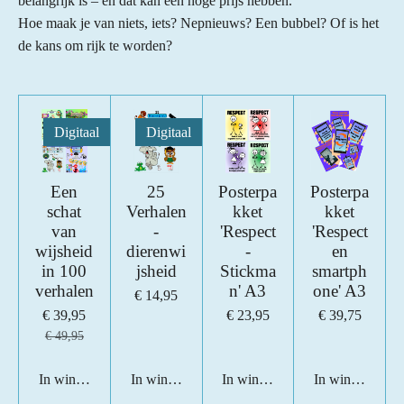
belangrijk is – en dat kan een hoge prijs hebben.
Hoe maak je van niets, iets? Nepnieuws? Een bubbel? Of is het
de kans om rijk te worden?
Digitaal
Digitaal
Een
25
Posterpa
Posterpa
schat
Verhalen
kket
kket
van
-
'Respect
'Respect
wijsheid
dierenwi
-
en
in 100
jsheid
Stickma
smartph
verhalen
n' A3
one' A3
€ 14,95
€ 39,95
€ 23,95
€ 39,75
€ 49,95
In winkelwagen
In winkelwagen
In winkelwagen
In winkelwage