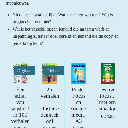
(nepnieuws).
Niet alles is wat het lijkt. Wat is echt en wat niet? Wat is
origineel en wat niet?
Wat is het verschil tussen iemand die na jaren werk en
inspanning zijn/haar doel bereikt en iemand die de copy-en-
pasta knop kent?
Digitaal
Digitaal
Een
25
Poster
Les over
schat
Verhalen
'Focus
focus...
van
-
en
met een
wijsheid
Oosterse
sociale
smaakje
in 100
denksch
media'
€ 34,95
verhalen
ool
A3