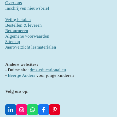
Over ons
Inschrijven nieuwsbrief
Veilig betalen
Bestellen & leveren
Retourneren
Algemene voorwaarden
Sitemap
Jaaroverzicht lesmaterialen
Andere websites:
- D
uitse site:
dms-educational.eu
-
Beertje Anders
voor jonge kinderen
Volg ons op:
L
I
W
F
P
i
n
h
a
i