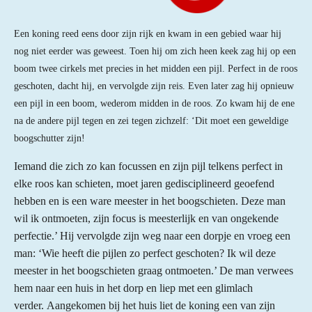
Een koning reed eens door zijn rijk en kwam in een gebied waar hij
nog niet eerder was geweest. Toen hi
j om zich heen keek zag hij op een
boom twee cirkels
met precies in het midden een pijl. Perfect in de roos
geschoten, dacht hij, en vervolgde zijn reis. Even later zag hij opnieuw
een pijl in een boom, wederom midden in de roos. Zo kwam hij de ene
na de andere pijl tegen en zei tegen zichzelf: ‘Dit moet een geweldige
boogschutter zijn!
Iemand die zich zo kan focussen en zijn pijl telkens perfect in
elke roos kan schieten, moet jaren gedisciplineerd geoefend
hebben en is een ware meester in het boogschieten. Deze man
wil ik ontmoeten, zijn focus is meesterlijk en van ongekende
perfectie.’ Hij vervolgde zijn weg naar een dorpje en vroeg een
man: ‘Wie heeft die pijlen zo perfect geschoten? Ik wil deze
meester in het boogschieten graag ontmoeten.’ De man verwees
hem naar een huis in het dorp en liep met een glimlach
verder.
Aangekomen bij het huis liet de koning een van zijn