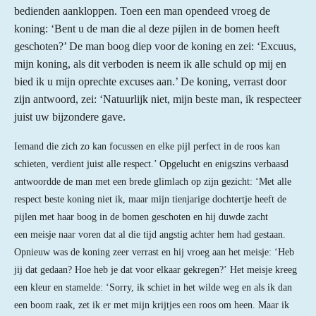
bedienden aankloppen. Toen een man opendeed vroeg de
koning: ‘Bent u de man die al deze pijlen in de bomen heeft
geschoten?’ De man boog diep voor de koning en zei: ‘Excuus,
mijn koning, als dit verboden is neem ik alle schuld op mij en
bied ik u mijn oprechte excuses aan.’ De koning,
verrast door
zijn antwoord, zei: ‘Natuurlijk niet, mijn beste man, ik respecteer
juist uw bijzondere gave.
Iemand die zich zo kan focussen en elke pijl perfect in de roos kan
schieten, verdient juist alle respect.’ Opgelucht en enigszins verbaasd
antwoordde de man met een brede glimlach op zijn gezicht: ‘Met alle
respect beste koning niet ik, maar mijn tienjarige dochtertje heeft de
pijlen met haar boog in de bomen geschoten en hij duwde zacht
een meisje naar voren dat al die tijd angstig achter hem had gestaan.
Opnieuw was de koning zeer verrast en hij vroeg aan het meisje: ‘Heb
jij dat gedaan? Hoe heb je dat voor elkaar gekregen?’ Het meisje kreeg
een kleur en stamelde: ‘Sorry, ik schiet in het wilde weg en als ik dan
een boom raak, zet ik er met mijn krijtjes een roos om heen. Maar ik