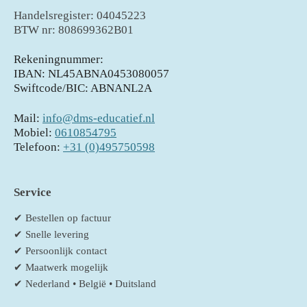
Handelsregister: 04045223
BTW nr: 808699362B01
Rekeningnummer:
IBAN: NL45ABNA0453080057
Swiftcode/BIC: ABNANL2A
Mail:
info@dms-educatief.nl
Mobiel:
0610854795
Telefoon:
+31 (0)495750598
Service
✔ Bestellen op factuur
✔ Snelle levering
✔ Persoonlijk contact
✔ Maatwerk mogelijk
✔ Nederland • België • Duitsland