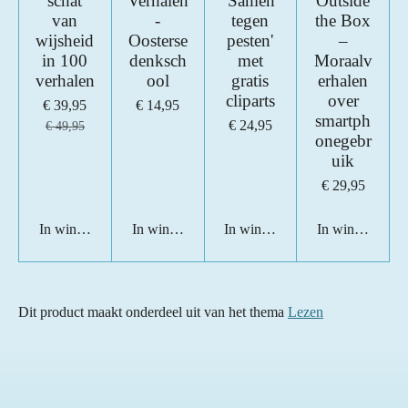
schat
Verhalen
'Samen
Outside
van
-
tegen
the Box
wijsheid
Oosterse
pesten'
–
in 100
denksch
met
Moraalv
verhalen
ool
gratis
erhalen
cliparts
over
€ 39,95
€ 14,95
smartph
€ 24,95
€ 49,95
onegebr
uik
€ 29,95
In winkelwagen
In winkelwagen
In winkelwagen
In winkelwage
Dit product maakt onderdeel uit van het thema
Lezen