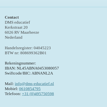
Contact
DMS educatief
Kerkstraat 20
6026 RV Maarheeze
Nederland
Handelsregister: 04045223
BTW nr: 808699362B01
Rekeningnummer:
IBAN: NL45ABNA0453080057
Swiftcode/BIC: ABNANL2A
Mail:
info@dms-educatief.nl
Mobiel:
0610854795
Telefoon:
+31 (0)495750598