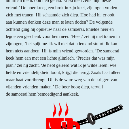
buurman die ik ooit heb gehad. Misschien zelfs mijn beste
vriend.’ De boer kreeg een brok in zijn keel, zijn ogen vulden
zich met tranen. Hij schaamde zich diep. Hoe had hij er ooit
aan kunnen denken deze man te laten doden? De volgende
ochtend ging hij opnieuw naar de samoerai, knielde neer en
legde een geschenk voor hem neer. ‘Heer,’ zei hij met tranen in
zijn ogen, ‘het spijt me. Ik wil niet dat u iemand stuurt. Ik kan
hem niets aandoen. Hij is mijn vriend geworden. ’De samoerai
keek hem aan met een lichte glimlach. ‘Precies dat was mijn
plan,’ zei hij zacht. ‘Je hebt geleerd wat ik je wilde leren: wie
liefde en vriendelijkheid toont, krijgt die terug. Zoals haat alleen
maar haat voortbrengt. Dit is de ware weg van de krijger: van
vijanden vrienden maken.’ De boer boog diep, terwijl
de samoerai hem bemoedigend aankeek.