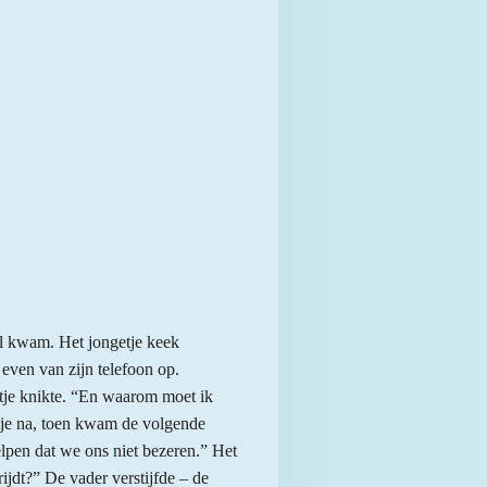
ool kwam. Het jongetje keek
even van zijn telefoon op.
etje knikte. “En waarom moet ik
getje na, toen kwam de volgende
lpen dat we ons niet bezeren.” Het
ijdt?” De vader verstijfde – de