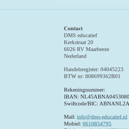
Contact
DMS educatief
Kerkstraat 20
6026 RV Maarheeze
Nederland
Handelsregister: 04045223
BTW nr: 808699362B01
Rekeningnummer:
IBAN: NL45ABNA0453080
Swiftcode/BIC: ABNANL2
Mail:
info@dms-educatief.nl
Mobiel:
0610854795