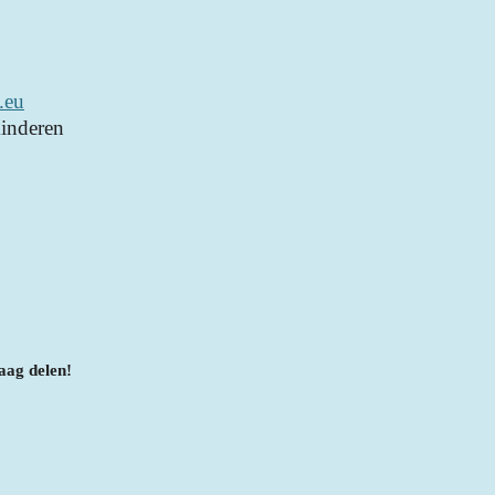
.eu
inderen
aag delen!