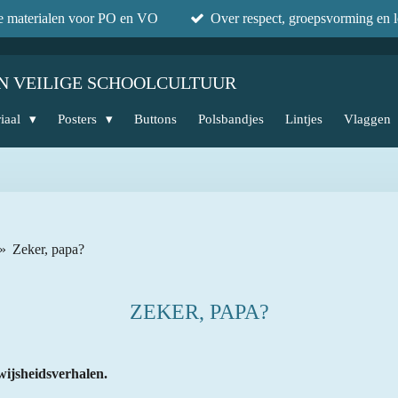
he materialen voor PO en VO
Over respect, groepsvorming en l
N VEILIGE SCHOOLCULTUUR
iaal
Posters
Buttons
Polsbandjes
Lintjes
Vlaggen
»
Zeker, papa?
ZEKER, PAPA?
wijsheidsverhalen.