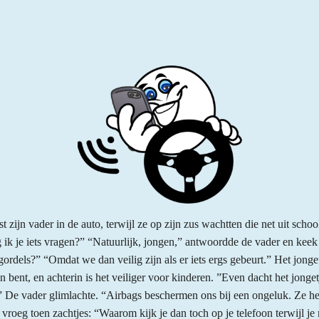
 zijn vader in de auto, terwijl ze op zijn zus wachtten die net uit sch
ik je iets vragen?” “Natuurlijk, jongen,” antwoordde de vader en keek 
rdels?” “Omdat we dan veilig zijn als er iets ergs gebeurt.” Het jong
in bent, en achterin is het veiliger voor kinderen. ”Even dacht het jon
” De vader glimlachte. “Airbags beschermen ons bij een ongeluk. Ze he
roeg toen zachtjes: “Waarom kijk je dan toch op je telefoon terwijl je r