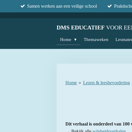
Samen werken aan een veilige school
Praktisc
Ga
direct
naar
DMS EDUCATIEF
VOOR EE
de
hoofdinhoud
Home
Themaweken
Lesmater
Home
»
Lezen & leesbevordering
Dit verhaal is onderdeel van 100 
→ Bekijk alle
wijsheidsverhalen