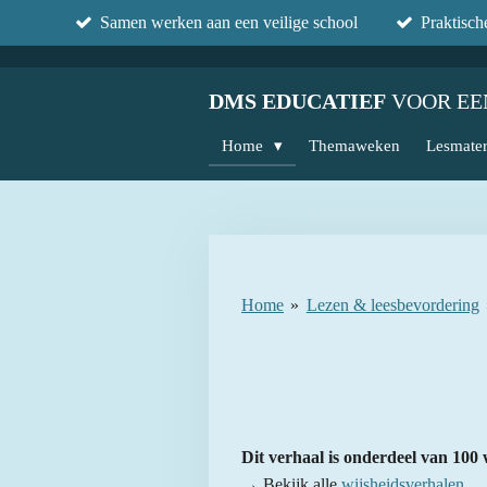
Samen werken aan een veilige school
Praktisc
Ga
direct
naar
DMS EDUCATIEF
VOOR EE
de
hoofdinhoud
Home
Themaweken
Lesmater
Home
»
Lezen & leesbevordering
Dit verhaal is onderdeel van 100 
→ Bekijk alle
wijsheidsverhalen