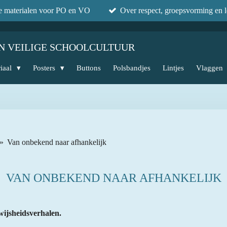
he materialen voor PO en VO
Over respect, groepsvorming en l
N VEILIGE SCHOOLCULTUUR
iaal
Posters
Buttons
Polsbandjes
Lintjes
Vlaggen
»
Van onbekend naar afhankelijk
VAN ONBEKEND NAAR AFHANKELIJK
wijsheidsverhalen.