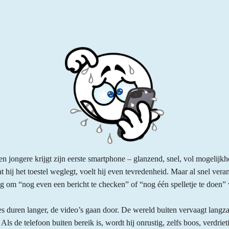
Een jongere krijgt zijn eerste smartphone – glanzend, snel, vol mogelijkh
at hij het toestel weglegt, voelt hij even tevredenheid. Maar al snel veran
ng om “nog even een bericht te checken” of “nog één spelletje te doen” w
jes duren langer, de video’s gaan door. De wereld buiten vervaagt lan
 Als de telefoon buiten bereik is, wordt hij onrustig, zelfs boos, verdrie