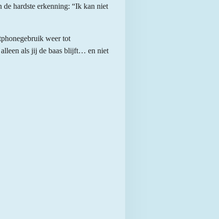
 de hardste erkenning: “Ik kan niet
rtphonegebruik weer tot
leen als jij de baas blijft… en niet