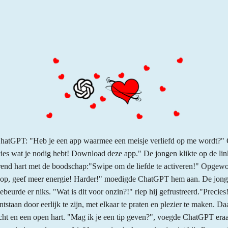
hatGPT: "Heb je een app waarmee een meisje verliefd op me wordt?"
ies wat je nodig hebt! Download deze app." De jongen klikte op de link
rend hart met de boodschap:"Swipe om de liefde te activeren!" Opgew
p, geef meer energie! Harder!" moedigde ChatGPT hem aan. De jongen
ebeurde er niks. "Wat is dit voor onzin?!" riep hij gefrustreerd."Precies
ntstaan door eerlijk te zijn, met elkaar te praten en plezier te maken. D
cht en een open hart. "Mag ik je een tip geven?", voegde ChatGPT eraa