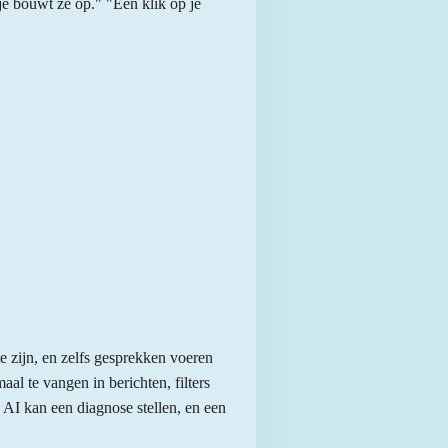
je bouwt ze op." "Een klik op je
te zijn, en zelfs gesprekken voeren
al te vangen in berichten, filters
 AI kan een diagnose stellen, en een