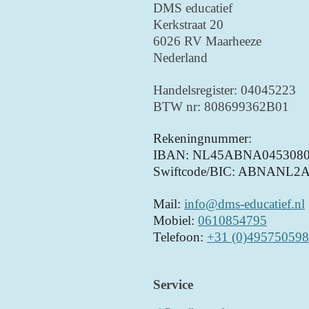
DMS educatief
Kerkstraat 20
6026 RV Maarheeze
Nederland
Handelsregister: 04045223
BTW nr: 808699362B01
Rekeningnummer:
IBAN: NL45ABNA0453080
Swiftcode/BIC: ABNANL2
Mail:
info@dms-educatief.nl
Mobiel:
0610854795
Telefoon:
+31 (0)495750598
Service