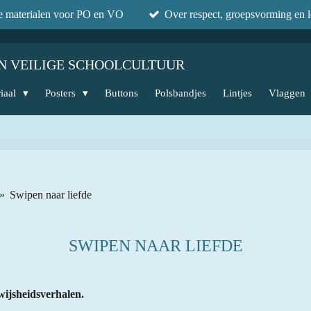
he materialen voor PO en VO
Over respect, groepsvorming en l
N VEILIGE SCHOOLCULTUUR
iaal
Posters
Buttons
Polsbandjes
Lintjes
Vlaggen
»
Swipen naar liefde
SWIPEN NAAR LIEFDE
wijsheidsverhalen.