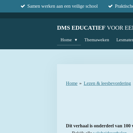
Samen werken aan een veilige school
Praktisc
Ga
direct
naar
DMS EDUCATIEF
VOOR EE
de
hoofdinhoud
Home
Themaweken
Lesmater
Home
»
Lezen & leesbevordering
Dit verhaal is onderdeel van 100 