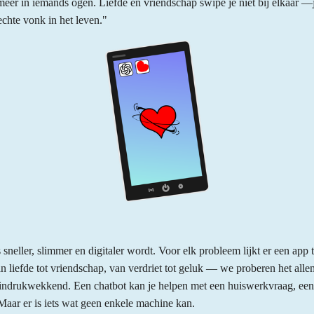
eer in iemands ogen. Liefde en vriendschap swipe je niet bij elkaar —
echte vonk in het leven."
sneller, slimmer en digitaler wordt. Voor elk probleem lijkt er een app 
liefde tot vriendschap, van verdriet tot geluk — we proberen het allema
s indrukwekkend. Een chatbot kan je helpen met een huiswerkvraag, een
 Maar er is iets wat geen enkele machine kan.