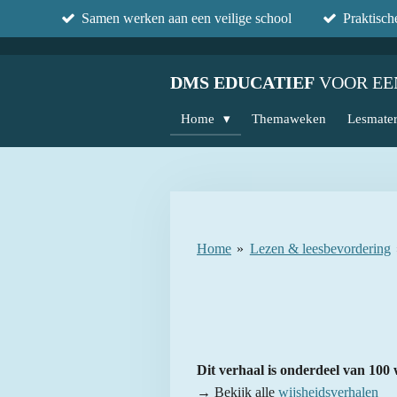
Samen werken aan een veilige school
Praktisc
Ga
direct
naar
DMS EDUCATIEF
VOOR EE
de
hoofdinhoud
Home
Themaweken
Lesmater
Home
»
Lezen & leesbevordering
Dit verhaal is onderdeel van 100 
→ Bekijk alle
wijsheidsverhalen