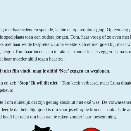
ag met haar vrienden speelde, lachte en op avontuur ging. Op een dag ge
de speelplaats toen een oudere jongen, Tom, haar vroeg of ze even me
ijks met haar wilde bespreken. Luna voelde zich er niet goed bij, maar wi
 begon Tom haar ineens aan te raken – zonder iets te zeggen. Luna voe
t haar moeder altijd tegen haar zei:
ij niet fijn vindt, mag je altijd ‘Nee’ zeggen en weglopen.
n en zei: “
Stop! Ik wil dit niet.
” Tom keek verbaasd, maar Luna draai
gebeurd.
kte Tom duidelijk dat zijn gedrag absoluut niet oké was. De volwassen
 leerde dat het altijd goed is om voor jezelf op te komen – ook als de a
d heeft het recht om haar aan te raken zonder haar toestemming.