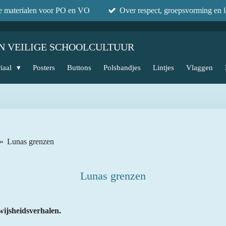
he materialen voor PO en VO
Over respect, groepsvorming en l
N VEILIGE SCHOOLCULTUUR
iaal
Posters
Buttons
Polsbandjes
Lintjes
Vlaggen
»
Lunas grenzen
Lunas grenzen
wijsheidsverhalen.