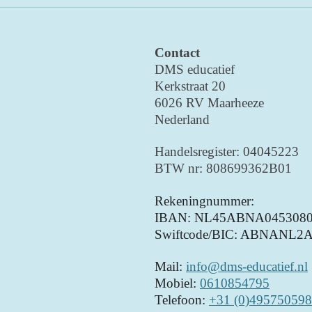
Contact
DMS educatief
Kerkstraat 20
6026 RV Maarheeze
Nederland
Handelsregister: 04045223
BTW nr: 808699362B01
Rekeningnummer:
IBAN: NL45ABNA0453080
Swiftcode/BIC: ABNANL2
Mail:
info@dms-educatief.nl
Mobiel:
0610854795
Telefoon:
+31 (0)495750598