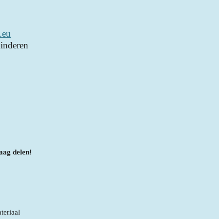
.eu
inderen
aag delen!
teriaal