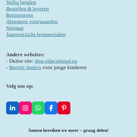
Veilig betalen
Bestellen & leveren
Retourneren
Algemene voorwaarden
Sitemap
Jaaroverzicht lesmaterialen
Andere websites:
- D
uitse site:
dms-educational.eu
-
Beertje Anders
voor jonge kinderen
Volg ons op:
L
I
W
F
P
i
n
h
a
i
n
s
a
c
n
k
t
t
e
t
Samen bereiken we meer – graag delen!
e
a
s
b
e