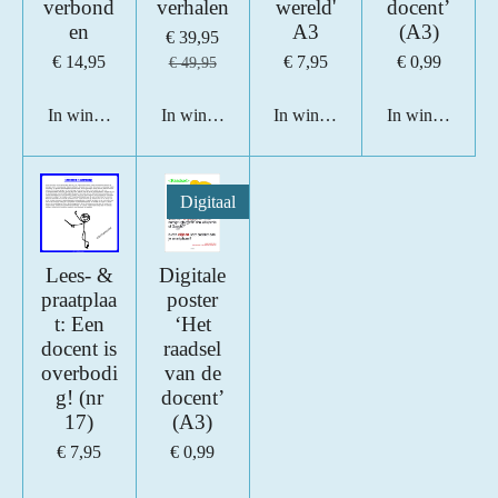
verbond
verhalen
wereld'
docent’
en
A3
(A3)
€ 39,95
€ 14,95
€ 7,95
€ 0,99
€ 49,95
In winkelwagen
In winkelwagen
In winkelwagen
In winkelwage
Digitaal
Lees- &
Digitale
praatplaa
poster
t: Een
‘Het
docent is
raadsel
overbodi
van de
g! (nr
docent’
17)
(A3)
€ 7,95
€ 0,99