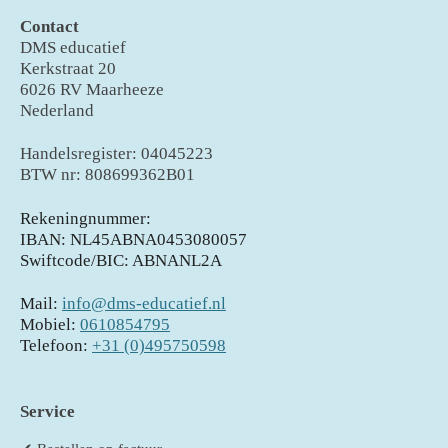
Contact
DMS educatief
Kerkstraat 20
6026 RV Maarheeze
Nederland
Handelsregister: 04045223
BTW nr: 808699362B01
Rekeningnummer:
IBAN: NL45ABNA0453080057
Swiftcode/BIC: ABNANL2A
Mail:
info@dms-educatief.nl
Mobiel:
0610854795
Telefoon:
+31 (0)495750598
Service