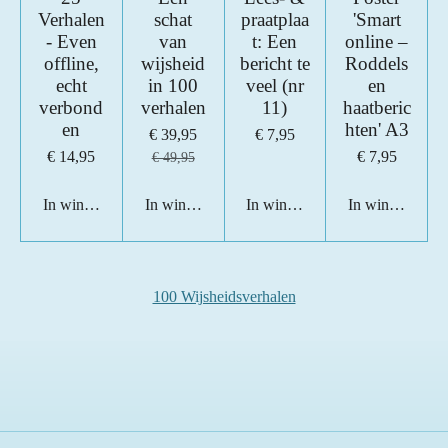
Verhalen
schat
praatplaa
'Smart
- Even
van
t: Een
online –
offline,
wijsheid
bericht te
Roddels
echt
in 100
veel (nr
en
verbond
verhalen
11)
haatberic
en
hten' A3
€ 39,95
€ 7,95
€ 14,95
€ 7,95
€ 49,95
In winkelwagen
In winkelwagen
In winkelwagen
In winkelwage
100 Wijsheidsverhalen