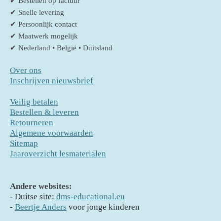
✔ Bestellen op factuur
✔ Snelle levering
✔ Persoonlijk contact
✔ Maatwerk mogelijk
✔ Nederland • België • Duitsland
Over ons
Inschrijven nieuwsbrief
Veilig betalen
Bestellen & leveren
Retourneren
Algemene voorwaarden
Sitemap
Jaaroverzicht lesmaterialen
Andere websites:
- D
uitse site:
dms-educational.eu
-
Beertje Anders
voor jonge kinderen