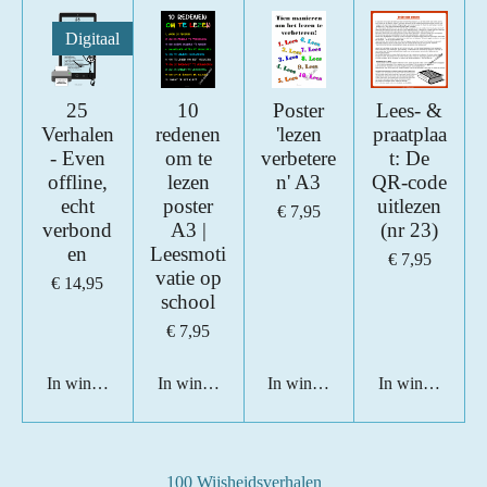
Digitaal
25
10
Poster
Lees- &
Verhalen
redenen
'lezen
praatplaa
- Even
om te
verbetere
t: De
offline,
lezen
n' A3
QR-code
echt
poster
uitlezen
€ 7,95
verbond
A3 |
(nr 23)
en
Leesmoti
€ 7,95
vatie op
€ 14,95
school
€ 7,95
In winkelwagen
In winkelwagen
In winkelwagen
In winkelwage
100 Wijsheidsverhalen