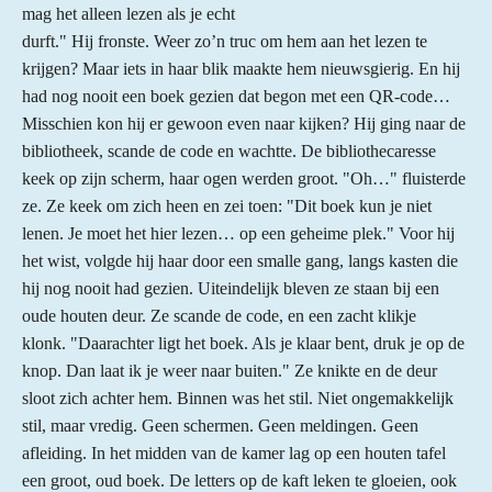
mag het alleen lezen als je echt
durft." Hij fronste. Weer zo’n truc om hem aan het lezen te
krijgen? Maar iets in haar blik maakte hem nieuwsgierig. En hij
had nog nooit een boek gezien dat begon met een QR-code…
Misschien kon hij er gewoon even naar kijken? Hij ging naar de
bibliotheek, scande de code en wachtte. De bibliothecaresse
keek op zijn scherm, haar ogen werden groot. "Oh…" fluisterde
ze. Ze keek om zich heen en zei toen: "Dit boek kun je niet
lenen. Je moet het hier lezen… op een geheime plek." Voor hij
het wist, volgde hij haar door een smalle gang, langs kasten die
hij nog nooit had gezien. Uiteindelijk bleven ze staan bij een
oude houten deur. Ze scande de code, en een zacht klikje
klonk. "Daarachter ligt het boek. Als je klaar bent, druk je op de
knop. Dan laat ik je weer naar buiten." Ze knikte en de deur
sloot zich achter hem. Binnen was het stil. Niet ongemakkelijk
stil, maar vredig. Geen schermen. Geen meldingen. Geen
afleiding. In het midden van de kamer lag op een houten tafel
een groot, oud boek. De letters op de kaft leken te gloeien, ook