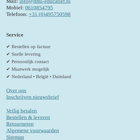
Mail:
info@dms-educatief.nl
Mobiel:
0610854795
Telefoon:
+31 (0)495750598
Service
✔ Bestellen op factuur
✔ Snelle levering
✔ Persoonlijk contact
✔ Maatwerk mogelijk
✔ Nederland • België • Duitsland
Over ons
Inschrijven nieuwsbrief
Veilig betalen
Bestellen & leveren
Retourneren
Algemene voorwaarden
Sitemap