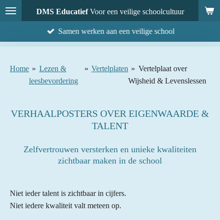
Ga
DMS Educatief
Voor een veilige schoolcultuur
direct
Samen werken aan een veilige school
naar
de
hoofdinhoud
Home
»
Lezen &
»
Vertelplaten
»
Vertelplaat over
leesbevordering
Wijsheid & Levenslessen
VERHAALPOSTERS OVER EIGENWAARDE &
TALENT
Zelfvertrouwen versterken en unieke kwaliteiten
zichtbaar maken in de school
Niet ieder talent is zichtbaar in cijfers.
Niet iedere kwaliteit valt meteen op.