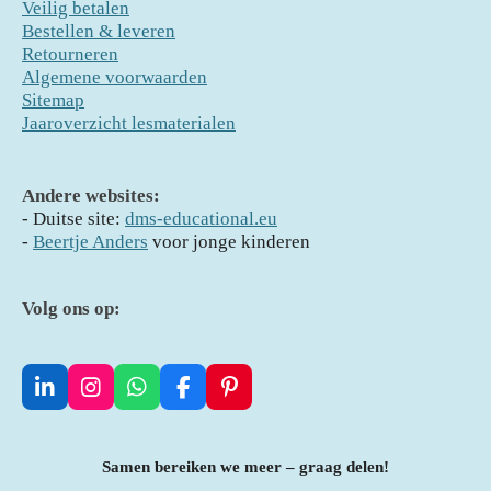
Veilig betalen
Bestellen & leveren
Retourneren
Algemene voorwaarden
Sitemap
Jaaroverzicht lesmaterialen
Andere websites:
- D
uitse site:
dms-educational.eu
-
Beertje Anders
voor jonge kinderen
Volg ons op:
L
I
W
F
P
i
n
h
a
i
n
s
a
c
n
k
t
t
e
t
Samen bereiken we meer – graag delen!
e
a
s
b
e