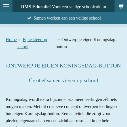
Ga
DMS Educatief
Voor een veilige schoolcultuur
direct
Samen werken aan een veilige school
naar
de
hoofdinhoud
Home
»
Fijne sfeer op
»
Ontwerp je eigen Koningsdag-
school
button
ONTWERP JE EIGEN KONINGSDAG-BUTTON
Creatief samen vieren op school
Koningsdag wordt extra bijzonder wanneer leerlingen zélf iets
mogen maken. Met dit creatieve concept ontwerpen leerlingen
hun eigen Koningsdag-button. Een activiteit die zorgt voor
plezier, eigenaarschap en een zichtbaar resultaat in de hele