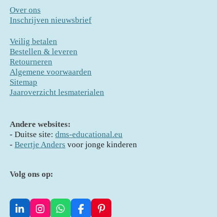
Over ons
Inschrijven nieuwsbrief
Veilig betalen
Bestellen & leveren
Retourneren
Algemene voorwaarden
Sitemap
Jaaroverzicht lesmaterialen
Andere websites:
- D
uitse site:
dms-educational.eu
-
Beertje Anders
voor jonge kinderen
Volg ons op:
L
I
W
F
P