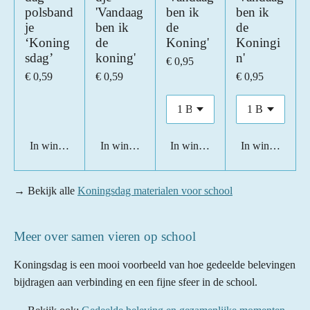
polsband
'Vandaag
ben ik
ben ik
je
ben ik
de
de
‘Koning
de
Koning'
Koningi
sdag’
koning'
n'
€ 0,95
€ 0,59
€ 0,59
€ 0,95
In winkelwagen
In winkelwagen
In winkelwagen
In winkelwage
→ Bekijk alle
Koningsdag materialen voor school
Meer over samen vieren op school
Koningsdag is een mooi voorbeeld van hoe gedeelde belevingen
bijdragen aan verbinding en een fijne sfeer in de school.