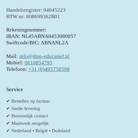
Handelsregister: 04045223
BTW nr: 808699362B01
Rekeningnummer:
IBAN: NL45ABNA0453080057
Swiftcode/BIC: ABNANL2A
Mail:
info@dms-educatief.nl
Mobiel:
0610854795
Telefoon:
+31 (0)495750598
Service
✔ Bestellen op factuur
✔ Snelle levering
✔ Persoonlijk contact
✔ Maatwerk mogelijk
✔ Nederland • België • Duitsland