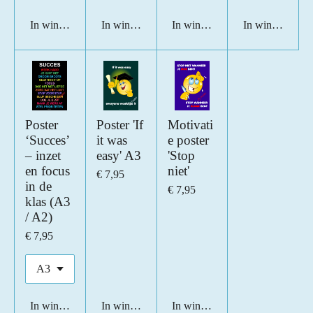
In winkelwagen
In winkelwagen
In winkelwagen
In winkelwage
Poster
Poster 'If
Motivati
‘Succes’
it was
e poster
– inzet
easy' A3
'Stop
en focus
niet'
€ 7,95
in de
€ 7,95
klas (A3
/ A2)
€ 7,95
In winkelwagen
In winkelwagen
In winkelwagen