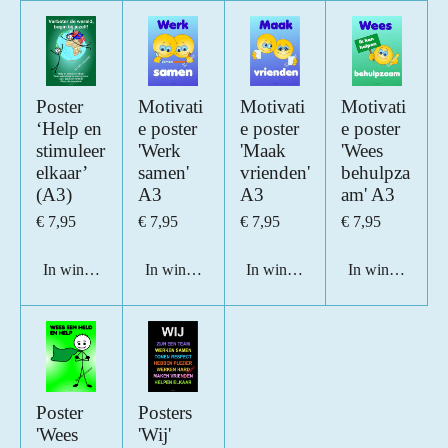
Poster
Motivati
Motivati
Motivati
‘Help en
e poster
e poster
e poster
stimuleer
'Werk
'Maak
'Wees
elkaar’
samen'
vrienden'
behulpza
(A3)
A3
A3
am' A3
€ 7,95
€ 7,95
€ 7,95
€ 7,95
In winkelwagen
In winkelwagen
In winkelwagen
In winkelwage
Poster
Posters
'Wees
'Wij'