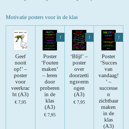
Motivatie posters voor in de klas
!
!
!
Geef
Poster
‘Blijf’ –
Poster
nooit
‘Fouten
poster
‘Succes
op!’ –
maken’
over
van
poster
– leren
doorzetti
vandaag!
voor
door
ngsverm
’ –
veerkrac
proberen
ogen
successe
ht (A3)
in de
(A3)
n
klas
zichtbaar
€ 7,95
€ 7,95
(A3)
maken
in de
€ 7,95
klas
(A3)