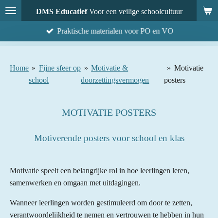
Ga
DMS Educatief
Voor een veilige schoolcultuur
direct
Praktische materialen voor PO en VO
naar
de
hoofdinhoud
Home
»
Fijne sfeer op
»
Motivatie &
»
Motivatie
school
doorzettingsvermogen
posters
MOTIVATIE POSTERS
Motiverende posters voor school en klas
Motivatie speelt een belangrijke rol in hoe leerlingen leren,
samenwerken en omgaan met uitdagingen.
Wanneer leerlingen worden gestimuleerd om door te zetten,
verantwoordelijkheid te nemen en vertrouwen te hebben in hun