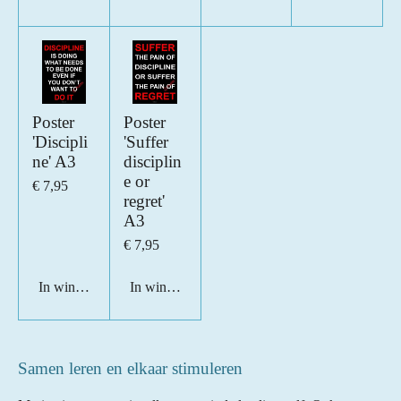
Poster
Poster
'Discipli
'Suffer
ne' A3
disciplin
e or
€ 7,95
regret'
A3
€ 7,95
In winkelwagen
In winkelwagen
Samen leren en elkaar stimuleren