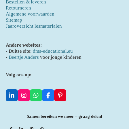
Bestellen & leveren
Retourneren
Algemene voorwaarden
Sitemap
Jaaroverzicht lesmaterialen
Andere websites:
- D
uitse site:
dms-educational.eu
-
Beertje Anders
voor jonge kinderen
Volg ons op:
L
I
W
F
P
i
n
h
a
i
n
s
a
c
n
k
t
t
e
t
Samen bereiken we meer – graag delen!
e
a
s
b
e
d
g
A
o
r