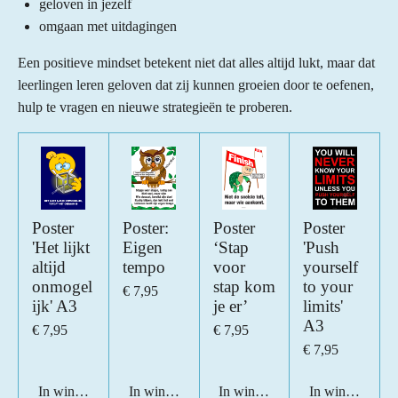
geloven in jezelf
omgaan met uitdagingen
Een positieve mindset betekent niet dat alles altijd lukt, maar dat
leerlingen leren geloven dat zij kunnen groeien door te oefenen,
hulp te vragen en nieuwe strategieën te proberen.
Poster
Poster:
Poster
Poster
'Het lijkt
Eigen
‘Stap
'Push
altijd
tempo
voor
yourself
onmogel
stap kom
to your
€ 7,95
ijk' A3
je er’
limits'
A3
€ 7,95
€ 7,95
€ 7,95
In winkelwagen
In winkelwagen
In winkelwagen
In winkelwage