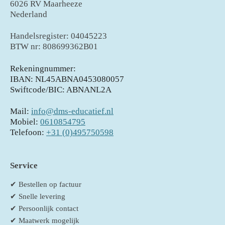
6026 RV Maarheeze
Nederland
Handelsregister: 04045223
BTW nr: 808699362B01
Rekeningnummer:
IBAN: NL45ABNA0453080057
Swiftcode/BIC: ABNANL2A
Mail:
info@dms-educatief.nl
Mobiel:
0610854795
Telefoon:
+31 (0)495750598
Service
✔ Bestellen op factuur
✔ Snelle levering
✔ Persoonlijk contact
✔ Maatwerk mogelijk