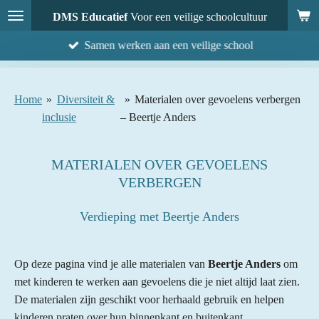
Ga
DMS Educatief
Voor een veilige schoolcultuur
direct
Samen werken aan een veilige school
naar
de
hoofdinhoud
Home
»
Diversiteit &
»
Materialen over gevoelens verbergen
inclusie
– Beertje Anders
MATERIALEN OVER GEVOELENS
VERBERGEN
Verdieping met Beertje Anders
Op deze pagina vind je alle materialen van
Beertje Anders
om
met kinderen te werken aan gevoelens die je niet altijd laat zien.
De materialen zijn geschikt voor herhaald gebruik en helpen
kinderen praten over hun binnenkant en buitenkant.