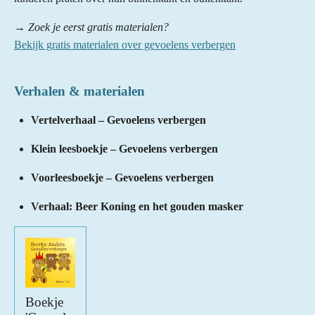
→ Zoek je eerst gratis materialen?
Bekijk gratis materialen over gevoelens verbergen
Verhalen & materialen
Vertelverhaal – Gevoelens verbergen
Klein leesboekje – Gevoelens verbergen
Voorleesboekje – Gevoelens verbergen
Verhaal: Beer Koning en het gouden masker
Boekje