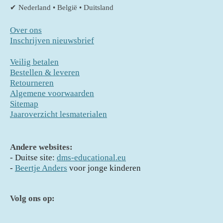
✔ Nederland • België • Duitsland
Over ons
Inschrijven nieuwsbrief
Veilig betalen
Bestellen & leveren
Retourneren
Algemene voorwaarden
Sitemap
Jaaroverzicht lesmaterialen
Andere websites:
- D
uitse site:
dms-educational.eu
-
Beertje Anders
voor jonge kinderen
Volg ons op: