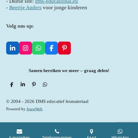
- D
uitse site:
dms-educational.eu
-
Beertje Anders
voor jonge kinderen
Volg ons op:
L
I
W
F
P
i
n
h
a
i
n
s
a
c
n
k
t
t
e
t
Samen bereiken we meer – graag delen!
e
a
s
b
e
d
g
A
o
r
I
r
p
o
e
D
S
P
D
e
n
h
a
i
p
e
k
s
l
a
n
l
m
t
e
r
n
e
© 2004 - 2026 DMS educatief lesmateriaal
n
e
e
n
Powered by
JouwWeb
n
E-mailadres
Telefoonnummer
Kaart
WhatsApp