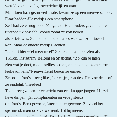
e
e
e
e
s
wereld voelde veilig, overzichtelijk en warm.
n
n
n
n
t
Maar toen haar gezin verhuisde, kwam ze op een nieuwe school.
e
Daar hadden álle meisjes een smartphone.
r
Zelf had ze er nog nooit één gehad. Haar ouders gaven haar er
r
uiteindelijk ook één, vooral zodat ze kon bellen
e
als er iets was. Ze dacht dat bellen alles was wat zo’n toestel
n
kon. Maar de andere meisjes lachten.
"Je kunt hier véél meer mee!" Ze lieten haar apps zien als
TikTok, Instagram, BeReal en Snapchat. "Zo kun je laten
zien wat je doet, mooie selfies posten, en in contact komen met
leuke jongens."Nieuwsgierig begon ze ermee.
Ze postte foto’s, kreeg likes, berichtjes, reacties. Het voelde alsof
ze eindelijk ‘meedeed’.
Toen kreeg ze een privébericht van een knappe jongen. Hij zei
lieve dingen, gaf complimenten en vroeg steeds
om foto’s. Eerst gewone, later minder gewone. Ze vond het
spannend, maar ook verwarrend. Tot hij ineens
vreemde voorstellen deed. Ze schrok. Zijn toon veranderde. Hij