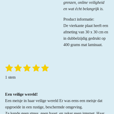
grenzen, online veiligheid
en wat écht belangrijk is.
Product informatie:
De vierkante plaat heeft een
afmeting van 30 x 30 cm en
in dubbelzijdig gedrukt op
400 grams mat laminaat.
1
2
3
4
5
S
R
t
a
s
s
s
s
s
e
1 stem
t
m
t
t
t
t
t
m
i
e
e
e
e
e
e
n
n
Een veilige wereld!
r
r
r
r
r
g
Een meisje in haar veilige wereld Er was eens een meisje dat
:
r
r
r
r
opgroeide in een rustige, beschermde omgeving.
5
Ze kende geen stress, geen haast, en zeker geen internet. Haar