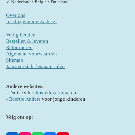
✔ Nederland • België • Duitsland
Over ons
Inschrijven nieuwsbrief
Veilig betalen
Bestellen & leveren
Retourneren
Algemene voorwaarden
Sitemap
Jaaroverzicht lesmaterialen
Andere websites:
- D
uitse site:
dms-educational.eu
-
Beertje Anders
voor jonge kinderen
Volg ons op: