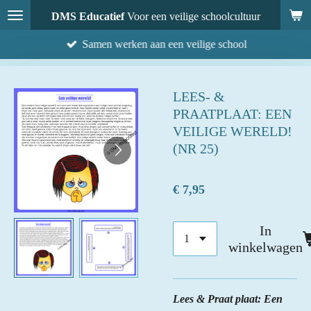
Ga
DMS Educatief
Voor een veilige schoolcultuur
direct
Samen werken aan een veilige school
naar
de
hoofdinhoud
LEES- &
PRAATPLAAT: EEN
VEILIGE WERELD!
(NR 25)
€ 7,95
In
winkelwagen
Lees & Praat plaat: Een