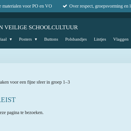
he materialen voor PO en VO
Over respect, groepsvorming en l
N VEILIGE SCHOOLCULTUUR
iaal
Posters
Buttons
Polsbandjes
Lintjes
Vlaggen
raken voor een fijne sfeer in groep 1–3
EIST
eze pagina te bezoeken.