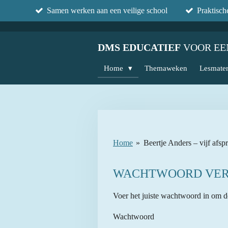
Samen werken aan een veilige school
Praktisc
Ga
direct
naar
DMS EDUCATIEF
VOOR EE
de
hoofdinhoud
Home
Themaweken
Lesmater
Home
»
Beertje Anders – vijf afsp
WACHTWOORD VER
Voer het juiste wachtwoord in om d
Wachtwoord